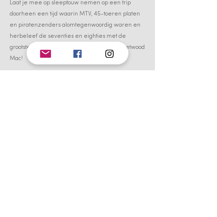
Laat je mee op sleeptouw nemen op een trip
doorheen een tijd waarin MTV, 45-toeren platen
en piratenzenders alomtegenwoordig waren en
h
erbeleef de seventies en eighties met de
grootste hits en verborgen pareltjes van Fleetwood
Mac!
Interesse?
Neem dan contact op
en we laten u
zeker weten hoe u deze voorstelling kan
bijwonen!
Credits Radio FM:
Creatie: Fleetmood & Pieter-Jan Jordens
Live-Presentatie: Lisa Jordens
Podcast: Mien Stoffels
Scenografie: Pieter-Jan Jordens
Dank aan: Otto-Jan Ham, Bram Willems, Robby
Saeys, Kimberly Claeys, Tania Tamsin, Frederik
Dhont.